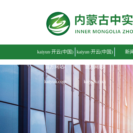
kaiyun·开云(中国)官方网站-kaiyun.com
kaiyun·开云(中国)
kaiyun·开云(中国)
新
官方网站-
官方网站-
kaiyun.com
kaiyun.com