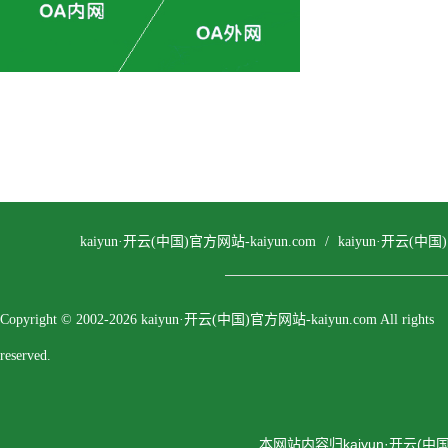
kaiyun·开云(中国)官方网站-kaiyun.com
/
kaiyun·开云(中国
Copyright © 2002-2026 kaiyun·开云(中国)官方网站-kaiyun.com All rights
reserved.
本网站内容归kaiyun·开云(