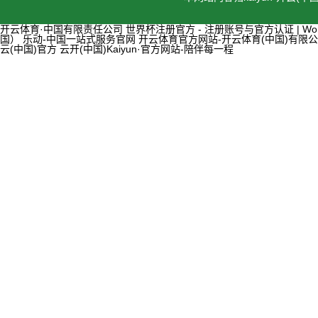
开云体育·中国有限责任公司
世界杯注册官方 - 注册账号与官方认证 | Worl
国）
乐动-中国一站式服务官网
开云体育官方网站-开云体育(中国)有限
云(中国)官方
云开(中国)Kaiyun·官方网站-陪伴每一程