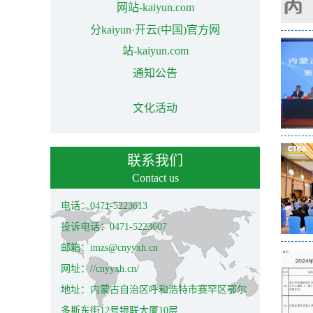
网站-kaiyun.com
分kaiyun·开云(中国)官方网
站-kaiyun.com
通知公告
文化活动
联系我们
Contact us
电话：0471-5223613
投诉电话：0471-5223607
邮箱：imzs@cnyyxh.cn
网址：//cnyyxh.cn/
地址：内蒙古自治区呼和浩特市赛罕区鄂尔
多斯东街12号银联大厦10层