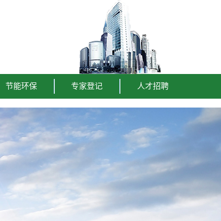
节能环保
专家登记
人才招聘