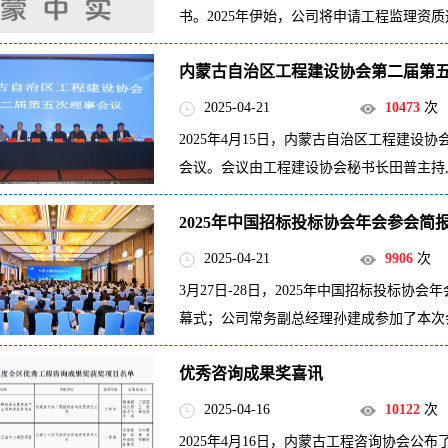
书。2025年伊始，公司将申请工程监理资
内蒙古自治区工程建设协会第二届第
2025-04-21
10473
次
2025年4月15日，内蒙古自治区工程建设
会议。会议由工程建设协会秘书长田普主持
2025年中国招标投标协会年会参会简
2025-04-21
9906
次
3月27日-28日，2025年中国招标投标
幕式；公司常务副总经理孙建成参加了本次
优秀咨询成果奖喜讯
2025-04-16
10122
次
2025年4月16日，内蒙古工程咨询协会公