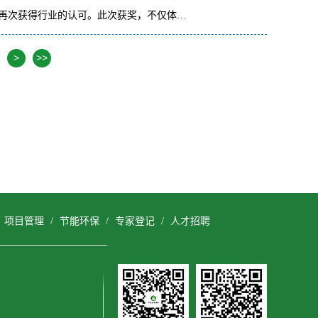
再次获得行业的认可。此次获奖，不仅体…
>
>>
/
项目管理
/
节能环保
/
专家登记
/
人才招聘