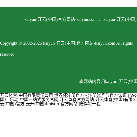
kaiyun·开云(中国)官方网站-kaiyun.com
/
kaiyun·开云(中国
Copyright © 2002-2026 kaiyun·开云(中国)官方网站-kaiyun.com All rights
reserved.
本网站内容归kaiyun·开云(
开云体育·中国有限责任公司
世界杯注册官方 - 注册账号与官方认证 | Worl
国）
乐动-中国一站式服务官网
开云体育官方网站-开云体育(中国)有限
云(中国)官方
云开(中国)Kaiyun·官方网站-陪伴每一程