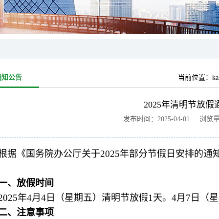
通知公告
当前位置：
k
2025年清明节放假
发布时间：2025-04-01 浏览
根据《国务院办公厅关于2025年部分节假日安排的通
一、放假时间
2025年4月4日（星期五）清明节放假1天。4月7日
二、注意事项