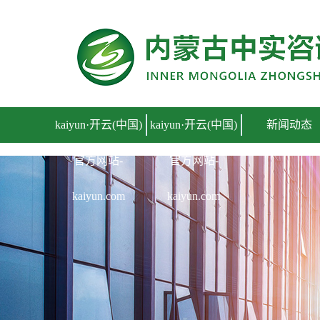
kaiyun·开云(中国)官方网站-kaiyun.com
kaiyun·开云(中国)
kaiyun·开云(中国)
新闻动态
官方网站-
官方网站-
kaiyun.com
kaiyun.com