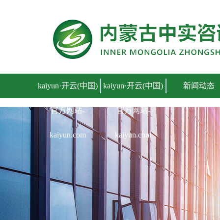
kaiyun·开云(中国)官方网站-kaiyun.com
kaiyun·开云(中国)
kaiyun·开云(中国)
新闻动态
官方网站-
官方网站-
kaiyun.com
kaiyun.com