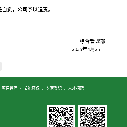
任自负，公司予以追责。
综合管理部
2025年4月25日
/
项目管理
/
节能环保
/
专家登记
/
人才招聘