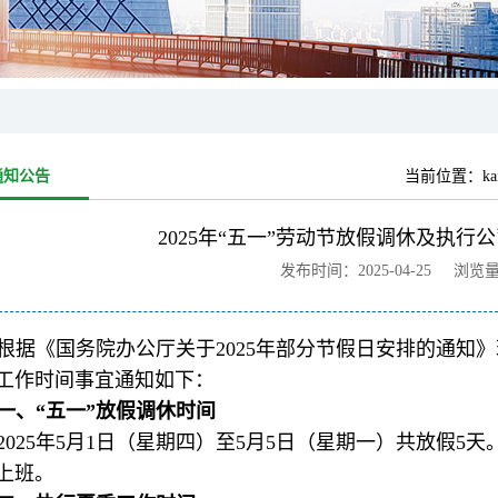
通知公告
当前位置：
k
2025年“五一”劳动节放假调休及执
发布时间：2025-04-25 浏览
根据《国务院办公厅关于2025年部分节假日安排的通知》
工作时间事宜通知如下：
一、“五一”放假调休时间
2025年5月1日（星期四）至5月5日（星期一）共放假5天
上班。