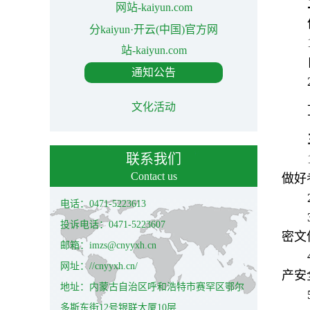
网站-kaiyun.com
分kaiyun·开云(中国)官方网
站-kaiyun.com
通知公告
文化活动
联系我们
Contact us
做好
电话：0471-5223613
投诉电话：0471-5223607
密文
邮箱：imzs@cnyyxh.cn
网址：//cnyyxh.cn/
产安
地址：内蒙古自治区呼和浩特市赛罕区鄂尔
多斯东街12号银联大厦10层