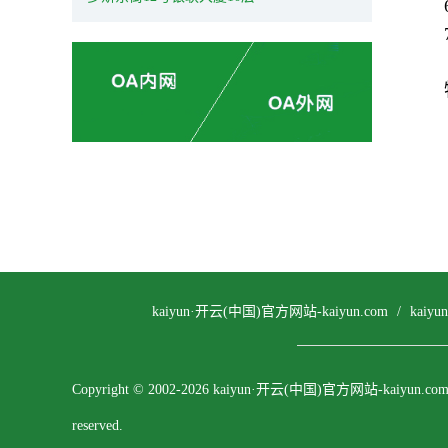
kaiyun·开云(中国)官方网站-kaiyun.com
/
kaiy
Copyright © 2002-2026 kaiyun·开云(中国)官方网站-kaiyun.com A
reserved.