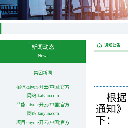
通知公告
新闻动态
News
集团新闻
招标kaiyun·开云(中国)官方
根据
网站-kaiyun.com
节能kaiyun·开云(中国)官方
通知》
网站-kaiyun.com
下：
项目kaiyun·开云(中国)官方