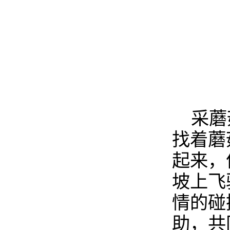
采蘑
找着蘑
起来，
坡上飞
情的碰
助，共