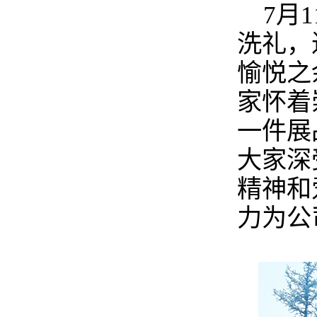
7月
洗礼，
愉悦之
家怀着
一件展
大家深
精神和
力为公