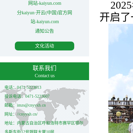
20
网站-kaiyun.com
分kaiyun·开云(中国)官方网
开启了
站-kaiyun.com
通知公告
文化活动
联系我们
Contact us
电话：0471-5223613
投诉电话：0471-5223607
邮箱：imzs@cnyyxh.cn
网址：//cnyyxh.cn/
地址：内蒙古自治区呼和浩特市赛罕区鄂尔
多斯东街12号银联大厦10层