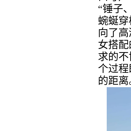
“锤子
蜿蜒穿
向了高
女搭配
求的不
个过程
的距离