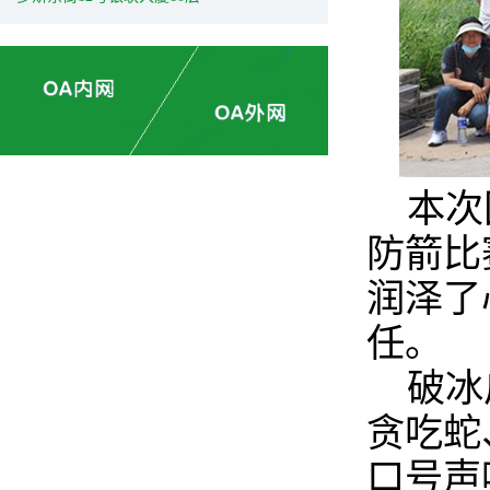
本次
防箭比
润泽了
任。
破冰
贪吃蛇
口号声