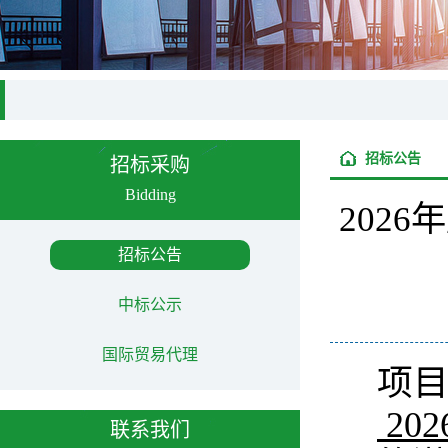
招标公告
招标采购
Bidding
202
招标公告
中标公示
国际贸易代理
项
202
联系我们