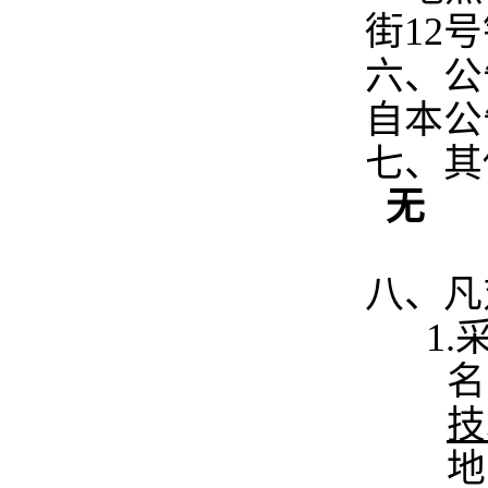
街12
六、公
自本公
七、其
无
八、凡
1.
名
技
地