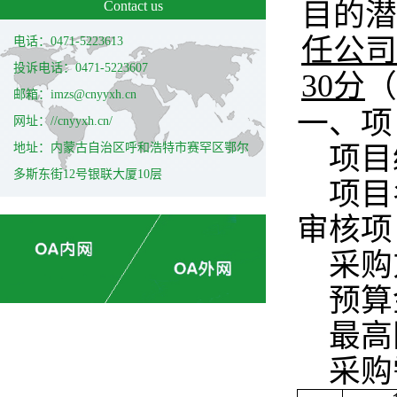
目的潜
Contact us
任公司
电话：0471-5223613
投诉电话：0471-5223607
30分
（
邮箱：imzs@cnyyxh.cn
一、项
网址：//cnyyxh.cn/
地址：内蒙古自治区呼和浩特市赛罕区鄂尔
项目编
多斯东街12号银联大厦10层
项目
审核项
采购
预算
最高
采购