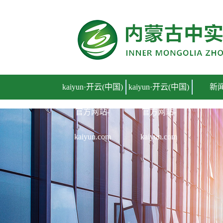
kaiyun·开云(中国)官方网站-kaiyun.com
kaiyun·开云(中国)
kaiyun·开云(中国)
新
官方网站-
官方网站-
kaiyun.com
kaiyun.com