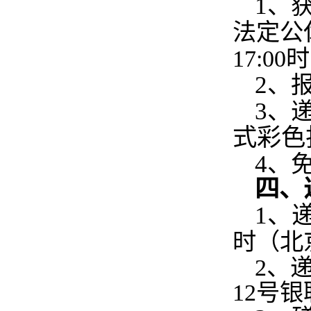
1
、获
法定公休
17:0
2
、报
3
、
式彩色
4
、
四、
1、
时（北
2、
12号