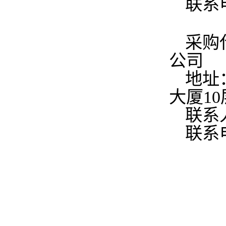
联系电
采购
公司
地址
大厦10
联系
联系电