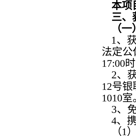
本项
三、
（一
1
、获
法定公休
17:0
2
、
12号银
1010
3
、
4、
（1