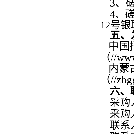
3、磋
4、
12号
五、
中国
（//www
内蒙
（//zbg
六、
采购
采购
联系