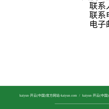
联系
联系电
电子邮
kaiyun·开云(中国)官方网站-kaiyun.com
/
kaiyun·开云(中国