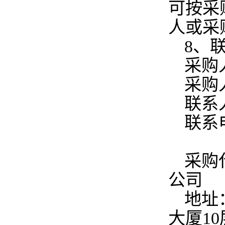
可按采
人或采
8
、
采购
采购
联系
联系电
采购
公司
地址
大厦10