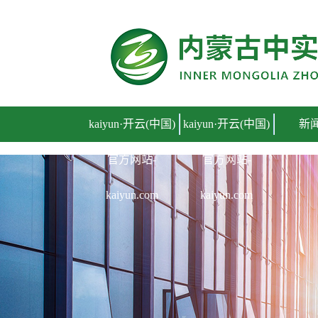
kaiyun·开云(中国)官方网站-kaiyun.com
kaiyun·开云(中国)
kaiyun·开云(中国)
新
官方网站-
官方网站-
kaiyun.com
kaiyun.com