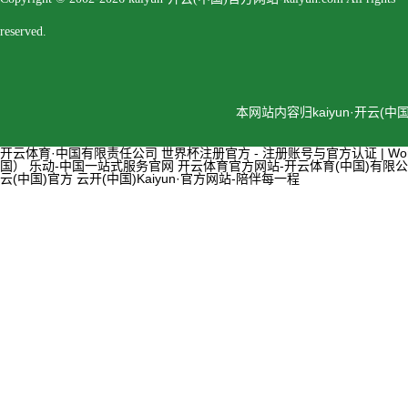
reserved.
本网站内容归kaiyun·开云(
开云体育·中国有限责任公司
世界杯注册官方 - 注册账号与官方认证 | Worl
国）
乐动-中国一站式服务官网
开云体育官方网站-开云体育(中国)有限
云(中国)官方
云开(中国)Kaiyun·官方网站-陪伴每一程