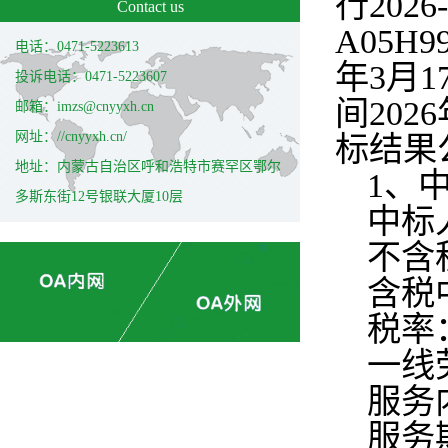
行20
Contact us
A05H
电话：0471-5223613
年3月
投诉电话：0471-5223607
间202
邮箱：imzs@cnyyxh.cn
网址：//cnyyxh.cn/
标结果
地址：内蒙古自治区呼和浩特市赛罕区鄂尔
1、
多斯东街12号银联大厦10层
中标
不含税
含税中
税率
一线
服务
服务期