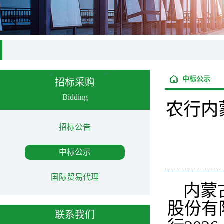
中标公示
招标采购
Bidding
农行内
招标公告
中标公示
国际贸易代理
内蒙
股份有
联系我们