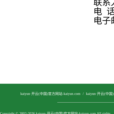
联系
电 话：
电子邮
kaiyun·开云(中国)官方网站-kaiyun.com
/
kaiyun·开云(中国
Copyright © 2002-2026 kaiyun·开云(中国)官方网站-kaiyun.com All rights