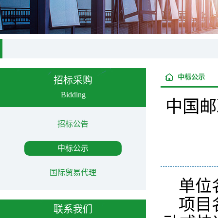
中标公示
招标采购
Bidding
中国邮
招标公告
中标公示
国际贸易代理
单位
项目
联系我们