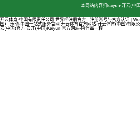
本网站内容归kaiyun·开云(
开云体育·中国有限责任公司
世界杯注册官方 - 注册账号与官方认证 | Worl
国）
乐动-中国一站式服务官网
开云体育官方网站-开云体育(中国)有限
云(中国)官方
云开(中国)Kaiyun·官方网站-陪伴每一程