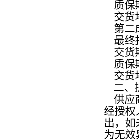
质保
交货
第二
最终报
交货
质保
交货
二、
供应
经授权
出，如
为无效