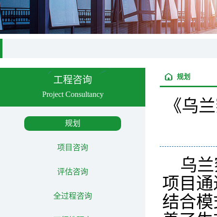
规划
工程咨询
Project Consultancy
《乌兰
规划
项目咨询
乌兰
评估咨询
项目通
全过程咨询
结合模