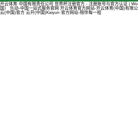
开云体育·中国有限责任公司
世界杯注册官方 - 注册账号与官方认证 | Worl
国）
乐动-中国一站式服务官网
开云体育官方网站-开云体育(中国)有限
云(中国)官方
云开(中国)Kaiyun·官方网站-陪伴每一程