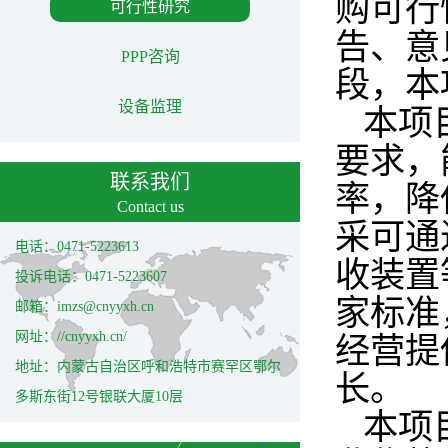
购可行
可行性研究
告、意
PPP咨询
段，本
设备监理
本项
要求，
联系我们
率，降
Contact us
采可通
电话：0471-5223613
收装置
投诉电话：0471-5223607
家标准
邮箱：imzs@cnyyxh.cn
网址：//cnyyxh.cn/
经营提
地址：内蒙古自治区呼和浩特市赛罕区鄂尔
长。
多斯东街12号银联大厦10层
本项