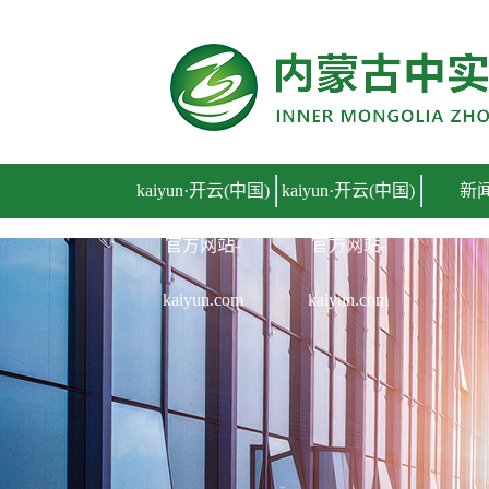
kaiyun·开云(中国)官方网站-kaiyun.com
kaiyun·开云(中国)
kaiyun·开云(中国)
新
官方网站-
官方网站-
kaiyun.com
kaiyun.com