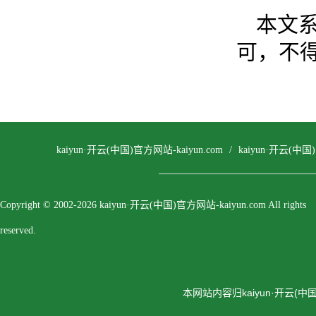
本文
可，不
kaiyun·开云(中国)官方网站-kaiyun.com
/
kaiyun·开云(中国
Copyright © 2002-2026 kaiyun·开云(中国)官方网站-kaiyun.com All rights
reserved.
本网站内容归kaiyun·开云(