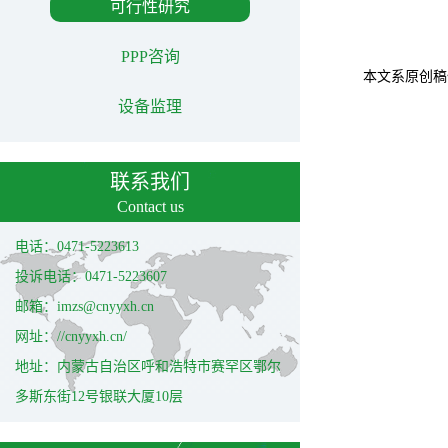
可行性研究
PPP咨询
本文系原创稿
设备监理
联系我们
Contact us
电话：0471-5223613
投诉电话：0471-5223607
邮箱：imzs@cnyyxh.cn
网址：//cnyyxh.cn/
地址：内蒙古自治区呼和浩特市赛罕区鄂尔
多斯东街12号银联大厦10层