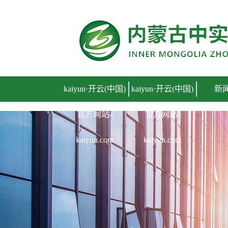
kaiyun·开云(中国)官方网站-kaiyun.com
kaiyun·开云(中国)
kaiyun·开云(中国)
新
官方网站-
官方网站-
kaiyun.com
kaiyun.com