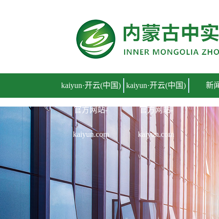
kaiyun·开云(中国)官方网站-kaiyun.com
kaiyun·开云(中国)
kaiyun·开云(中国)
新
官方网站-
官方网站-
kaiyun.com
kaiyun.com