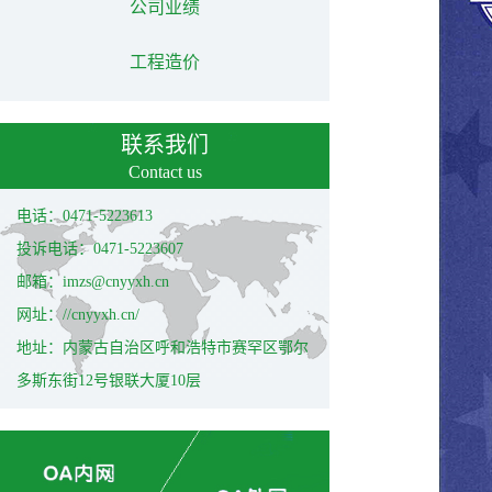
公司业绩
工程造价
联系我们
Contact us
电话：0471-5223613
投诉电话：0471-5223607
邮箱：imzs@cnyyxh.cn
网址：//cnyyxh.cn/
地址：内蒙古自治区呼和浩特市赛罕区鄂尔
多斯东街12号银联大厦10层