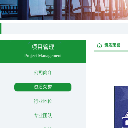
资质荣誉
项目管理
Project Management
公司简介
资质荣誉
行业地位
专业团队