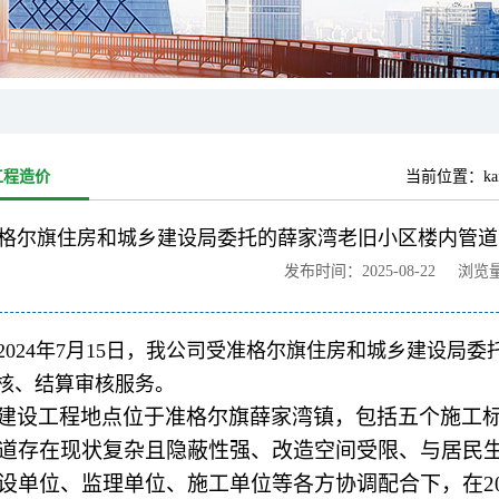
工程造价
当前位置：
k
格尔旗住房和城乡建设局委托的薛家湾老旧小区楼内管道
发布时间：2025-08-22 浏览
2024年7月15日，我公司受准格尔旗住房和城乡建设局
核、结算审核服务。
建设工程地点位于准格尔旗薛家湾镇，包括五个施工
道存在现状复杂且隐蔽性强、改造空间受限、与居民
设单位、监理单位、施工单位等各方协调配合下，在
2