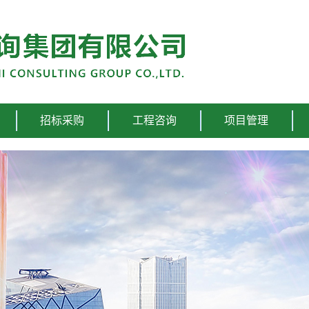
招标采购
工程咨询
项目管理