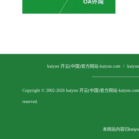
kaiyun·开云(中国)官方网站-kaiyun.com
/
kaiy
Copyright © 2002-2026 kaiyun·开云(中国)官方网站-kaiyun.com A
reserved.
本网站内容归kaiy