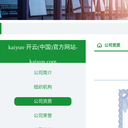
公司资质
kaiyun·开云(中国)官方网站-
kaiyun.com
About us
公司简介
组织机构
公司资质
公司荣誉