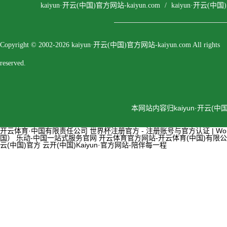
kaiyun·开云(中国)官方网站-kaiyun.com
/
kaiyun·开云(中国
Copyright © 2002-2026 kaiyun·开云(中国)官方网站-kaiyun.com All rights
reserved.
本网站内容归kaiyun·开云(
开云体育·中国有限责任公司
世界杯注册官方 - 注册账号与官方认证 | Worl
国）
乐动-中国一站式服务官网
开云体育官方网站-开云体育(中国)有限
云(中国)官方
云开(中国)Kaiyun·官方网站-陪伴每一程