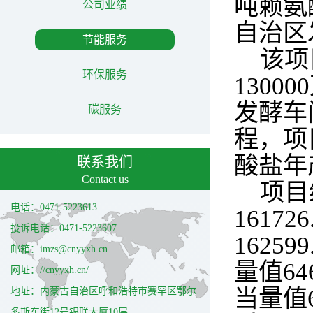
吨赖氨
公司业绩
自治区
节能服务
该项
环保服务
130
发酵车
碳服务
程，项
酸盐年
联系我们
Contact us
项目
电话：0471-5223613
16172
投诉电话：0471-5223607
1625
邮箱：imzs@cnyyxh.cn
量值64
网址：//cnyyxh.cn/
当量值6
地址：内蒙古自治区呼和浩特市赛罕区鄂尔
多斯东街12号银联大厦10层