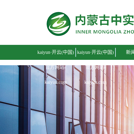
kaiyun·开云(中国)官方网站-kaiyun.com
kaiyun·开云(中国)
kaiyun·开云(中国)
新
官方网站-
官方网站-
kaiyun.com
kaiyun.com