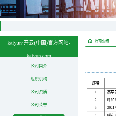
公司业绩
kaiyun·开云(中国)官方网站-
kaiyun.com
About us
公司简介
组织机构
序号
公司资质
1
赛罕
2
呼和
公司荣誉
3
20
4
呼和