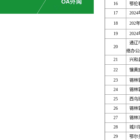
16
鄂伦
17
20
18
20
19
20
通辽
20
络办公
21
兴和
22
镶黄
23
锡林
24
锡林
25
西乌
26
锡林
27
锡林
28
城川
29
鄂尔